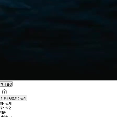
헤더설정
티앤씨넷코리아소식
회사소개
주요사업
제품
기술분야