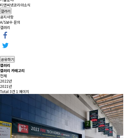
티앤씨넷코리아소식
갤러리
공지사항
A/S보수 문의
갤러리
공유하기
갤러리
갤러리 카테고리
전체
2022년
2021년
Total 3건
1 페이지