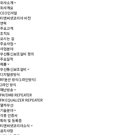
회사소개
회사개요
CEO인사말
티앤씨넷코리아 비전
연혁
주요고객
조직도
오시는 길
주요사업
사업분야
무선통신보조설비 정의
주요실적
제품
무선통신보조설비
디지털광방식
RF분산 방식(1라인방식)
2라인 방식
재난방송
FM/DMB REPEATER
FM EQUALIZER REPEATER
열차무선
기술분야
각종 인증서
특허 및 등록증
티앤씨넷코리아소식
공지사항