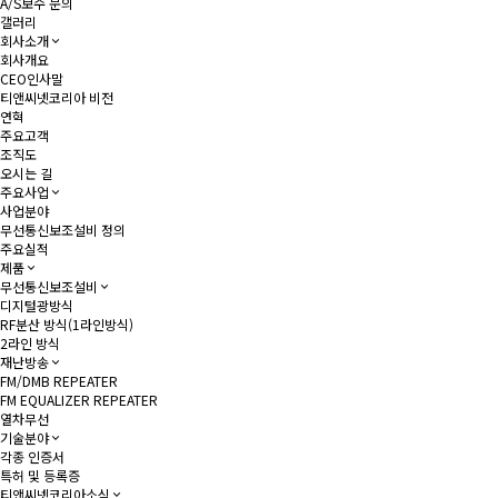
A/S보수 문의
갤러리
회사소개
회사개요
CEO인사말
티앤씨넷코리아 비전
연혁
주요고객
조직도
오시는 길
주요사업
사업분야
무선통신보조설비 정의
주요실적
제품
무선통신보조설비
디지털광방식
RF분산 방식(1라인방식)
2라인 방식
재난방송
FM/DMB REPEATER
FM EQUALIZER REPEATER
열차무선
기술분야
각종 인증서
특허 및 등록증
티앤씨넷코리아소식