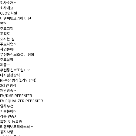
회사소개
회사개요
CEO인사말
티앤씨넷코리아 비전
연혁
주요고객
조직도
오시는 길
주요사업
사업분야
무선통신보조설비 정의
주요실적
제품
무선통신보조설비
디지털광방식
RF분산 방식(1라인방식)
2라인 방식
재난방송
FM/DMB REPEATER
FM EQUALIZER REPEATER
열차무선
기술분야
각종 인증서
특허 및 등록증
티앤씨넷코리아소식
공지사항