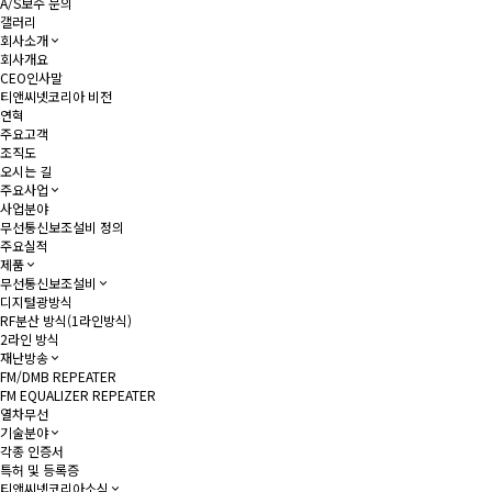
A/S보수 문의
갤러리
회사소개
회사개요
CEO인사말
티앤씨넷코리아 비전
연혁
주요고객
조직도
오시는 길
주요사업
사업분야
무선통신보조설비 정의
주요실적
제품
무선통신보조설비
디지털광방식
RF분산 방식(1라인방식)
2라인 방식
재난방송
FM/DMB REPEATER
FM EQUALIZER REPEATER
열차무선
기술분야
각종 인증서
특허 및 등록증
티앤씨넷코리아소식