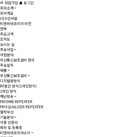
회원가입
로그인
회사소개
회사개요
CEO인사말
티앤씨넷코리아 비전
연혁
주요고객
조직도
오시는 길
주요사업
사업분야
무선통신보조설비 정의
주요실적
제품
무선통신보조설비
디지털광방식
RF분산 방식(1라인방식)
2라인 방식
재난방송
FM/DMB REPEATER
FM EQUALIZER REPEATER
열차무선
기술분야
각종 인증서
특허 및 등록증
티앤씨넷코리아소식