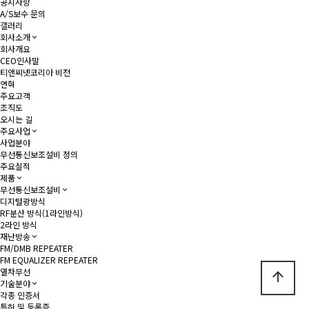
공지사항
A/S보수 문의
갤러리
회사소개
회사개요
CEO인사말
티앤씨넷코리아 비전
연혁
주요고객
조직도
오시는 길
주요사업
사업분야
무선통신보조설비 정의
주요실적
제품
무선통신보조설비
디지털광방식
RF분산 방식(1라인방식)
2라인 방식
재난방송
FM/DMB REPEATER
FM EQUALIZER REPEATER
열차무선
arrow_upward
기술분야
각종 인증서
특허 및 등록증