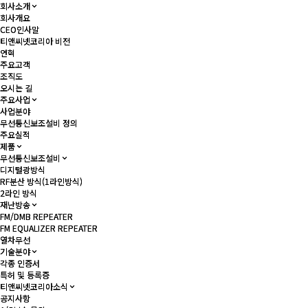
회사소개
회사소개
회사개요
회사개요
CEO인사말
CEO인사말
티앤씨넷코리아 비전
티앤씨넷코리아 비전
연혁
연혁
주요고객
주요고객
조직도
조직도
오시는 길
오시는 길
주요사업
주요사업
사업분야
사업분야
무선통신보조설비 정의
무선통신보조설비 정의
주요실적
주요실적
제품
제품
무선통신보조설비
무선통신보조설비
디지털광방식
디지털광방식
RF분산 방식(1라인방식)
RF분산 방식(1라인방식)
2라인 방식
2라인 방식
재난방송
재난방송
FM/DMB REPEATER
FM/DMB REPEATER
FM EQUALIZER REPEATER
FM EQUALIZER REPEATER
열차무선
열차무선
기술분야
기술분야
각종 인증서
각종 인증서
특허 및 등록증
특허 및 등록증
티앤씨넷코리아소식
티앤씨넷코리아소식
공지사항
공지사항