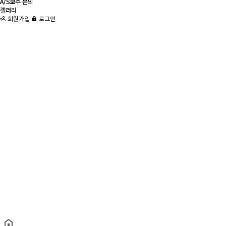
A/S보수 문의
A/S보수 문의
갤러리
갤러리
회원가입
로그인
(주)티앤씨넷코리아와 함께 하겠습니다
제품
제품
무선통신보조설비
2라인 방식