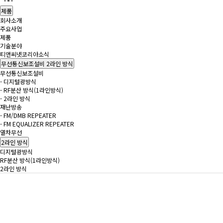
제품
회사소개
주요사업
제품
기술분야
티앤씨넷코리아소식
무선통신보조설비
2라인 방식
무선통신보조설비
- 디지털광방식
- RF분산 방식(1라인방식)
- 2라인 방식
재난방송
- FM/DMB REPEATER
- FM EQUALIZER REPEATER
열차무선
2라인 방식
디지털광방식
RF분산 방식(1라인방식)
2라인 방식