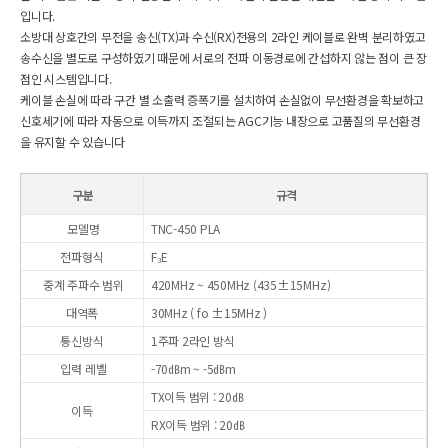
입니다.
소방대 상호간의 무전을 송신(TX)과 수신(RX)전용의 2라인 케이블로 완벽 분리하였고
송수신을 별도로 구성하였기 때문에 서로의 전파 이동경로에 간섭하지 않는 점이 큰 장
점인 시스템입니다.
케이블 손실에 따라 구간 별 소출력 증폭기를 설치하여 손실없이 무선환경을 확보하고
신호세기에 따라 자동으로 이득까지 조절되는 AGC기능 내장으로 고품질의 무선환경
을 유지할 수 있습니다
구분
규격
모델명
TNC-450 PLA
전파형식
F₃E
중계 주파수 범위
420MHz ~ 450MHz (435±15MHz)
대역폭
30MHz ( fo ±15MHz )
통신방식
1주파 2라인 방식
입력 레벨
-70㏈m ~ -5㏈m
TX이득 범위 : 20㏈
이득
RX이득 범위 : 20㏈