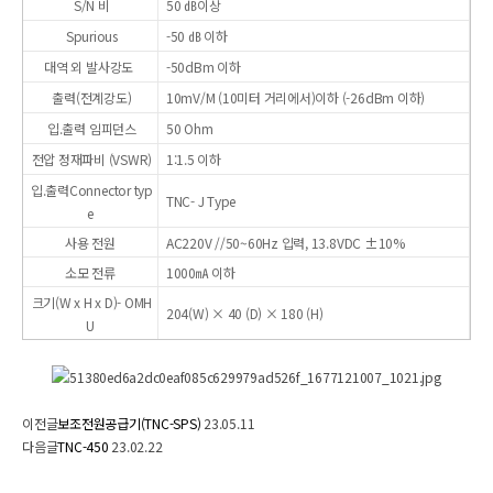
S/N 비
50 ㏈이상
Spurious
-50 ㏈ 이하
대역 외 발사강도
-50dBm 이하
출력(전계강도)
10mV/M (10미터 거리에서)이하 (-26dBm 이하)
입.출력 임피던스
50 Ohm
전압 정재파비 (VSWR)
1:1.5 이하
입.출력Connector typ
TNC- J Type
e
사용 전원
AC220V //50~60Hz 입력, 13.8VDC ±10%
소모 전류
1000㎃ 이하
크기(W x H x D)- OMH
204(W) × 40 (D) × 180 (H)
U
이전글
보조전원공급기(TNC-SPS)
23.05.11
다음글
TNC-450
23.02.22